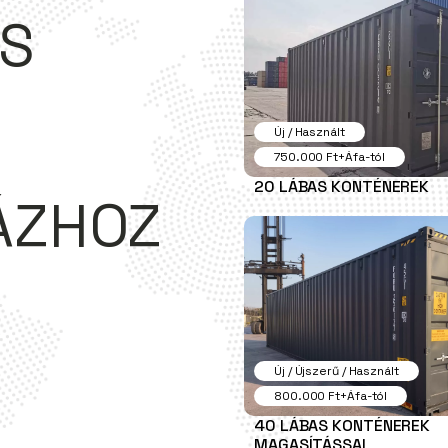
ÉS
Új / Használt
750.000 Ft+Áfa-tól
20 LÁBAS KONTÉNEREK
ÁZHOZ
Új / Újszerű / Használt
800.000 Ft+Áfa-tól
40 LÁBAS KONTÉNEREK
MAGASÍTÁSSAL