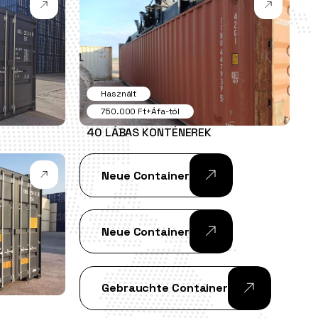
Használt
750.000 Ft+Áfa-tól
40 LÁBAS KONTÉNEREK
Neue Container
Neue Container
Gebrauchte Container