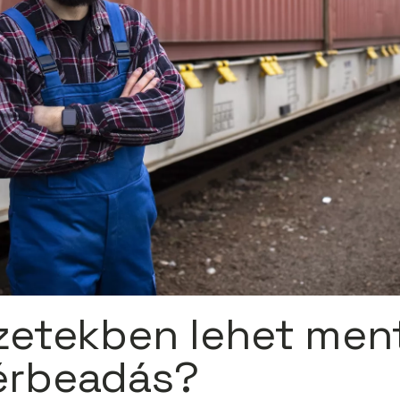
zetekben lehet men
érbeadás?