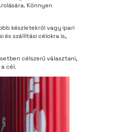
árolására. Könnyen
obb készletekről vagy ipari
és szállítási célokra is,
setben célszerű választani,
a cél.