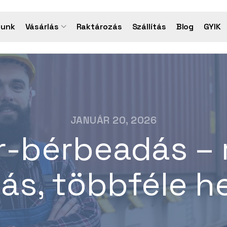
lunk
Vásárlás
Raktározás
Szállítás
Blog
GYIK
JANUÁR 20, 2026
r-bérbeadás – 
s, többféle h