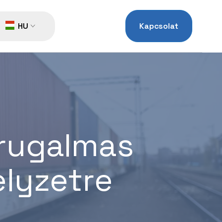
HU
Kapcsolat
rugalmas
elyzetre