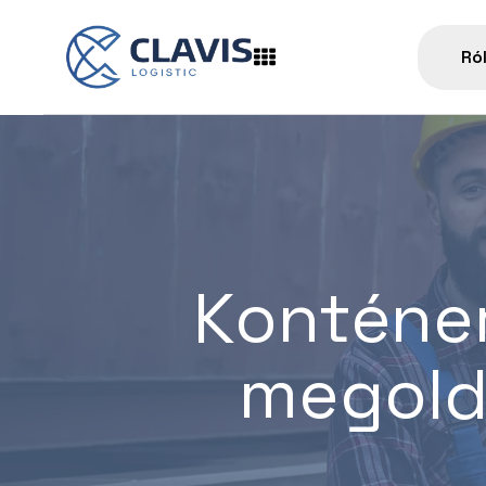
Ró
Konténe
megoldá