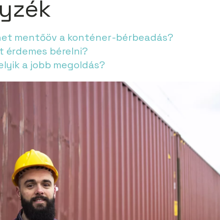
gyzék
het mentőöv a konténer-bérbeadás?
t érdemes bérelni?
elyik a jobb megoldás?