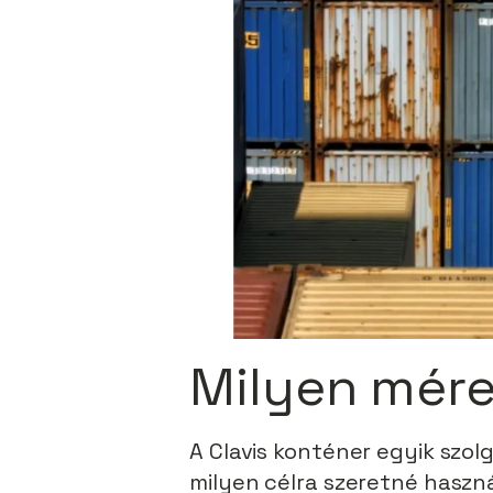
Milyen mére
A Clavis konténer egyik szol
milyen célra szeretné haszná