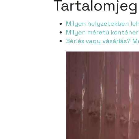
Tartalomje
Milyen helyzetekben le
Milyen méretű konténer
Bérlés vagy vásárlás? M