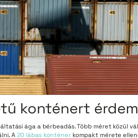
tű konténert érdem
gáltatási ága a bérbeadás. Több méret közül vá
lni. A
20 lábas konténer
kompakt mérete ellen