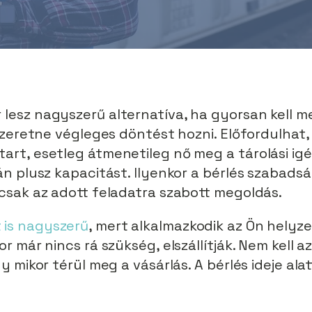
lesz nagyszerű alternatíva, ha gyorsan kell m
 szeretne végleges döntést hozni. Előfordulhat
art, esetleg átmenetileg nő meg a tárolási ig
án plusz kapacitást. Ilyenkor a bérlés szabadsá
 csak az adott feladatra szabott megoldás.
 is nagyszerű
, mert alkalmazkodik az Ön helyze
r már nincs rá szükség, elszállítják. Nem kell a
y mikor térül meg a vásárlás. A bérlés ideje alat