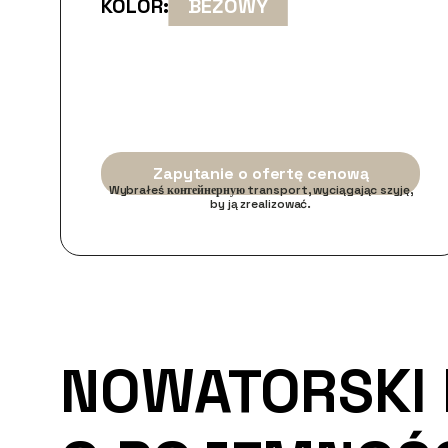
KOLOR:
BEŻOWY
Zapytanie o ofertę cenową
Wybrałeś контейнерную transport, wyciągając szyję,
by ją zrealizować.
NOWATORSKI