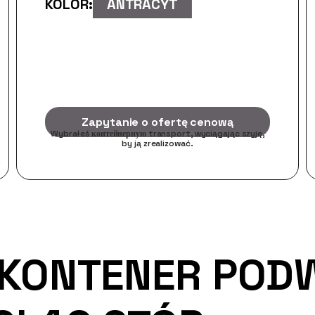
KOLOR:
ANTRACYT
Zapytanie o ofertę cenową
Wybrałeś контейнерную transport, wyciągając szyję,
by ją zrealizować.
 KONTENER POD