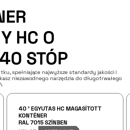
NER
Y HC O
40 STÓP
ku, spełniające najwyższe standardy jakości i
zukasz niezawodnego narzędzia do długotrwałego
ń.
40 ’ EGYUTAS HC MAGASÍTOTT
KONTÉNER
RAL 7015 SZÍNBEN