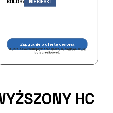
KOLOR:
NIEBIESKI
Zapytanie o ofertę cenową
Wybrałeś контейнерную transport, wyciągając szyję,
by ją zrealizować.
WYŻSZONY HC