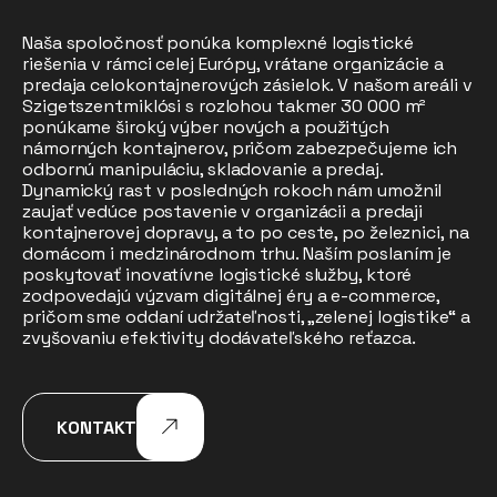
Naša spoločnosť ponúka komplexné logistické
riešenia v rámci celej Európy, vrátane organizácie a
predaja celokontajnerových zásielok. V našom areáli v
Szigetszentmiklósi s rozlohou takmer 30 000 m²
ponúkame široký výber nových a použitých
námorných kontajnerov, pričom zabezpečujeme ich
odbornú manipuláciu, skladovanie a predaj.
Dynamický rast v posledných rokoch nám umožnil
zaujať vedúce postavenie v organizácii a predaji
kontajnerovej dopravy, a to po ceste, po železnici, na
domácom i medzinárodnom trhu. Naším poslaním je
poskytovať inovatívne logistické služby, ktoré
zodpovedajú výzvam digitálnej éry a e-commerce,
pričom sme oddaní udržateľnosti, „zelenej logistike“ a
zvyšovaniu efektivity dodávateľského reťazca.
KONTAKT