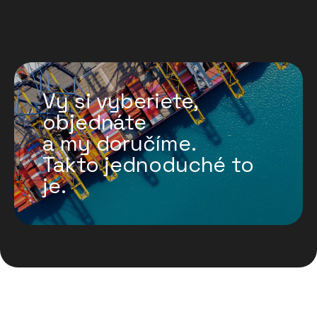
Vy si vyberiete,
objednáte
a my doručíme.
Takto jednoduché to
je.