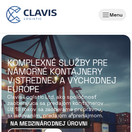
Menu
KOMPLEXNÉ SLUŽBY PRE
NÁMORNÉ KONTAJNERY
V STREDNEJ A VÝCHODNEJ
EURÓPE
Clavis Logistic Ltd. ako spoločnosť
zaoberajúca sa predajom kontajnerov
Už 18 rokov sa zaoberáme prepravou,
skladovaním, predajom a prenájmom.
NA MEDZINÁRODNEJ ÚROVNI
.