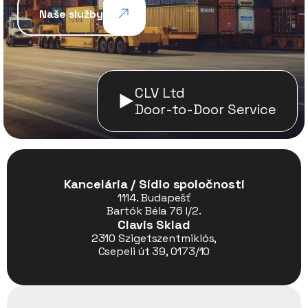
Naše služby
CLV Ltd
Door-to-Door Service
Kancelária / Sídlo spoločnosti
1114. Budapešť
Bartók Béla 76 I/2.
Clavis Sklad
2310 Szigetszentmiklós,
Csepeli út 39, 0173/10