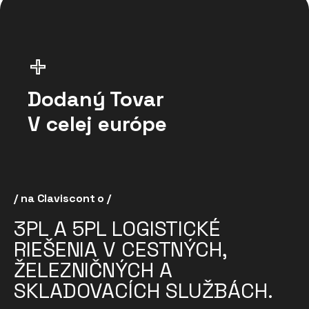
+
Dodaný Tovar
V celej európe
/ na Claviscont o /
3PL A 5PL LOGISTICKÉ
RIEŠENIA V CESTNÝCH,
ŽELEZNIČNÝCH A
SKLADOVACÍCH SLUŽBÁCH.