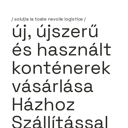
/ soluția la toate nevoile logistice /
új, újszerű
és használt
konténerek
vásárlása
Házhoz
Szállítással