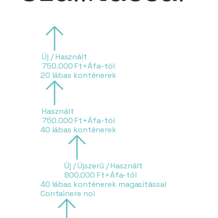
Új / Használt
750.000 Ft+Áfa-tól
20 lábas konténerek
Használt
750.000 Ft+Áfa-tól
40 lábas konténerek
Új / Újszerű / Használt
800.000 Ft+Áfa-tól
40 lábas konténerek magasítással
Containere noi